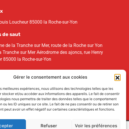
x
Louis Loucheur 85000 la Roche-sur-Yon
s de saut
e de la Tranche sur Mer, route de la Roche sur Yon
 Tranche sur Mer Aérodrome des ajoncs, rue Henry
r 85000 la Roche-sur-Yon
Gérer le consentement aux cookies
les meilleures expériences, nous utilisons des technologies telles que les
 stocker et/ou accéder aux informations des appareils. Le fait de consentir
ologies nous permettra de traiter des données telles que le comportement
n ou les ID uniques sur ce site. Le fait de ne pas consentir ou de retirer son
 peut avoir un effet négatif sur certaines caractéristiques et fonctions.
cepter
Refuser
Voir les préférences