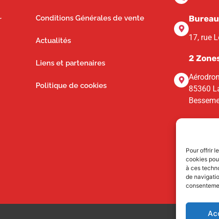
Conditions Générales de vente
Bureau
r
17, rue 
Actualités
2 Zone
Liens et partenaires
Aérodrom
Politique de cookies
85360 La
Besseme
Pour offrir 
cookies pour
à ces techn
de navigatio
consentement
Ac