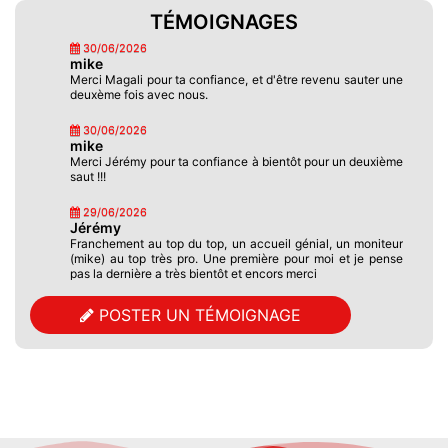
TÉMOIGNAGES
30/06/2026
mike
Merci Magali pour ta confiance, et d'être revenu sauter une
deuxème fois avec nous.
30/06/2026
mike
Merci Jérémy pour ta confiance à bientôt pour un deuxième
saut !!!
29/06/2026
Jérémy
Franchement au top du top, un accueil génial, un moniteur
(mike) au top très pro. Une première pour moi et je pense
pas la dernière a très bientôt et encors merci
13/06/2026
POSTER UN TÉMOIGNAGE
Drougard Magali
2 ème saut avec Mike Air, que du bonheur de sensations
ultimes dans le cadre magnifique de nos côtes. On ne s’en
lasse pas. Merci à toute l'équipe ! Magali
08/06/2026
Lebrun
Un grand merci à toute l’équipe vous êtes au top ! Saut en