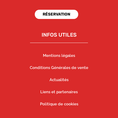
Parachutisme Très accueillant , très pros Je vous le
conseille
RÉSERVATION
01/05/2026
Choblet jeremy
Premier saut réalisé avec mike air, juste génial pas d'autre
mots, une équipe super sympa et une seule envie...
recommencer merci beaucoup à vous pour ce moment
INFOS UTILES
21/04/2026
MURIEL
Super expérience avec Mike Air Parachutisme pour leur 1er
week-end de reprise ! Tout était parfait, l'accueil, la
Mentions légales
préparation, les explications. Les sensations étaient au
rendez-vous pour mon premier saut, une très belle
expérience ! Merci à toute l'équipe.
Conditions Générales de vente
10/09/2025
mike
Actualités
Merci Dominique pour ce texte magnifique et qui en dit long
sur notre activité. Au plaisir de te revoir parmi nous.
Liens et partenaires
08/09/2025
NGUYEN VAN Dominique
De grands virages en montée t’emmènent voir La Tranche
Politique de cookies
sur Mer et les îles environnantes avec les yeux d’un oiseau.
La porte s’ouvre, le vent relatif cingle ton visage; tu plonges
à 200 vertical la planète tel un faucon sur sa proie se jouant