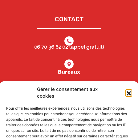
CONTACT
06 70 36 62 02 (appel gratuit)
Bureaux
17, rue Louis Loucheur 85000 la Roche-sur-Yon
Gérer le consentement aux
cookies
2 Zones de saut
Pour offrir les meilleures expériences, nous utilisons des technologies
telles que les cookies pour stocker et/ou accéder aux informations des
Aérodrome de la Tranche sur Mer, route de la
appareils. Le fait de consentir à ces technologies nous permettra de
Roche sur Yon 85360 La Tranche sur Mer
traiter des données telles que le comportement de navigation ou les ID
uniques sur ce site. Le fait de ne pas consentir ou de retirer son
Aérodrome des ajoncs, rue Henry Bessemer
consentement peut avoir un effet négatif sur certaines caractéristiques