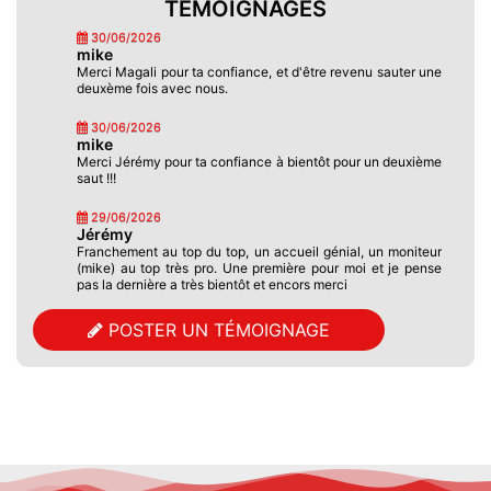
TÉMOIGNAGES
30/06/2026
mike
Merci Magali pour ta confiance, et d'être revenu sauter une
deuxème fois avec nous.
30/06/2026
mike
Merci Jérémy pour ta confiance à bientôt pour un deuxième
saut !!!
29/06/2026
Jérémy
Franchement au top du top, un accueil génial, un moniteur
(mike) au top très pro. Une première pour moi et je pense
pas la dernière a très bientôt et encors merci
13/06/2026
POSTER UN TÉMOIGNAGE
Drougard Magali
2 ème saut avec Mike Air, que du bonheur de sensations
ultimes dans le cadre magnifique de nos côtes. On ne s’en
lasse pas. Merci à toute l'équipe ! Magali
08/06/2026
Lebrun
Un grand merci à toute l’équipe vous êtes au top ! Saut en
parachute pour les 18 ans de ma fille un moment inoubliable