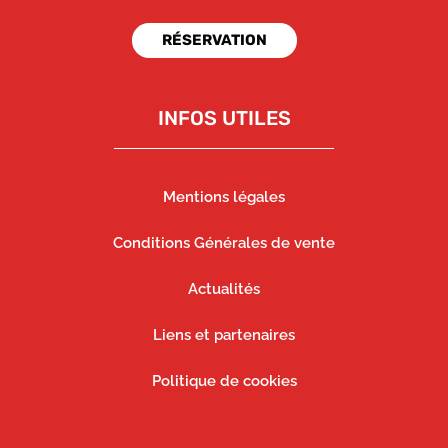
conseille
RÉSERVATION
01/05/2026
Choblet jeremy
Premier saut réalisé avec mike air, juste génial pas d'autre
mots, une équipe super sympa et une seule envie...
recommencer merci beaucoup à vous pour ce moment
INFOS UTILES
21/04/2026
MURIEL
Super expérience avec Mike Air Parachutisme pour leur 1er
week-end de reprise ! Tout était parfait, l'accueil, la
Mentions légales
préparation, les explications. Les sensations étaient au
rendez-vous pour mon premier saut, une très belle
expérience ! Merci à toute l'équipe.
Conditions Générales de vente
10/09/2025
mike
Actualités
Merci Dominique pour ce texte magnifique et qui en dit long
sur notre activité. Au plaisir de te revoir parmi nous.
Liens et partenaires
08/09/2025
NGUYEN VAN Dominique
De grands virages en montée t’emmènent voir La Tranche
Politique de cookies
sur Mer et les îles environnantes avec les yeux d’un oiseau.
La porte s’ouvre, le vent relatif cingle ton visage; tu plonges
à 200 vertical la planète tel un faucon sur sa proie se jouant
de la gravité; le choc rassurant de l’ouverture; tu planes à