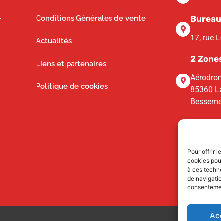
Conditions Générales de vente
Bureau
r
17, rue 
Actualités
2 Zone
Liens et partenaires
Aérodrom
Politique de cookies
85360 La
Besseme
Pour offrir 
cookies pour
à ces techn
de navigatio
consentement
Ac