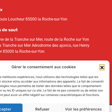
x
Louis Loucheur 85000 la Roche-sur-Yon
s de saut
e de la Tranche sur Mer, route de la Roche sur Yon
 Tranche sur Mer Aérodrome des ajoncs, rue Henry
r 85000 la Roche-sur-Yon
Gérer le consentement aux cookies
les meilleures expériences, nous utilisons des technologies telles que les
 stocker et/ou accéder aux informations des appareils. Le fait de consentir
ologies nous permettra de traiter des données telles que le comportement
n ou les ID uniques sur ce site. Le fait de ne pas consentir ou de retirer son
 peut avoir un effet négatif sur certaines caractéristiques et fonctions.
cepter
Refuser
Voir les préférences