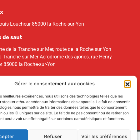
x
Louis Loucheur 85000 la Roche-sur-Yon
s de saut
e de la Tranche sur Mer, route de la Roche sur Yon
 Tranche sur Mer Aérodrome des ajoncs, rue Henry
r 85000 la Roche-sur-Yon
Gérer le consentement aux cookies
les meilleures expériences, nous utilisons des technologies telles que les
 stocker et/ou accéder aux informations des appareils. Le fait de consentir
ologies nous permettra de traiter des données telles que le comportement
n ou les ID uniques sur ce site. Le fait de ne pas consentir ou de retirer son
 peut avoir un effet négatif sur certaines caractéristiques et fonctions.
cepter
Refuser
Voir les préférences