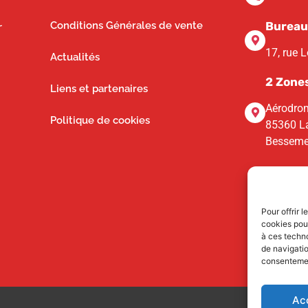
Conditions Générales de vente
Bureau
r
17, rue 
Actualités
2 Zone
Liens et partenaires
Aérodrom
Politique de cookies
85360 La
Besseme
Pour offrir 
cookies pour
à ces techn
de navigatio
consentement
Ac