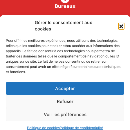
Bureaux
17, rue Louis Loucheur 85000 la Roche-sur-Yon
Gérer le consentement aux
cookies
2 Zones de saut
Pour offrir les meilleures expériences, nous utilisons des technologies
telles que les cookies pour stocker et/ou accéder aux informations des
Aérodrome de la Tranche sur Mer, route de la
appareils. Le fait de consentir à ces technologies nous permettra de
Roche sur Yon 85360 La Tranche sur Mer
traiter des données telles que le comportement de navigation ou les ID
uniques sur ce site. Le fait de ne pas consentir ou de retirer son
Aérodrome des ajoncs, rue Henry Bessemer
consentement peut avoir un effet négatif sur certaines caractéristiques
85000 la Roche-sur-Yon
et fonctions.
Accepter
Refuser
Voir les préférences
Copyright 2023 – Mike Air Parachutisme
Politique de cookies
Politique de confidentialité